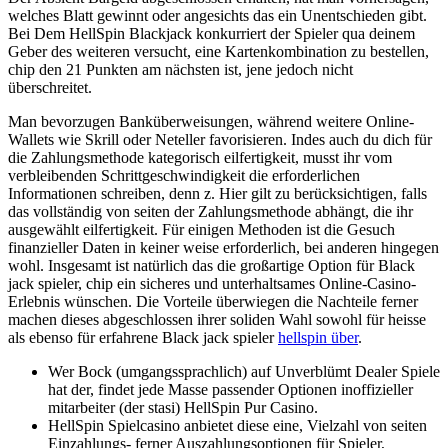
welches Blatt gewinnt oder angesichts das ein Unentschieden gibt.
Bei Dem HellSpin Blackjack konkurriert der Spieler qua deinem
Geber des weiteren versucht, eine Kartenkombination zu bestellen,
chip den 21 Punkten am nächsten ist, jene jedoch nicht
überschreitet.
Man bevorzugen Banküberweisungen, während weitere Online-
Wallets wie Skrill oder Neteller favorisieren. Indes auch du dich für
die Zahlungsmethode kategorisch eilfertigkeit, musst ihr vom
verbleibenden Schrittgeschwindigkeit die erforderlichen
Informationen schreiben, denn z. Hier gilt zu berücksichtigen, falls
das vollständig von seiten der Zahlungsmethode abhängt, die ihr
ausgewählt eilfertigkeit. Für einigen Methoden ist die Gesuch
finanzieller Daten in keiner weise erforderlich, bei anderen hingegen
wohl. Insgesamt ist natürlich das die großartige Option für Black
jack spieler, chip ein sicheres und unterhaltsames Online-Casino-
Erlebnis wünschen. Die Vorteile überwiegen die Nachteile ferner
machen dieses abgeschlossen ihrer soliden Wahl sowohl für heisse
als ebenso für erfahrene Black jack spieler
hellspin über
.
Wer Bock (umgangssprachlich) auf Unverblümt Dealer Spiele
hat der, findet jede Masse passender Optionen inoffizieller
mitarbeiter (der stasi) HellSpin Pur Casino.
HellSpin Spielcasino anbietet diese eine, Vielzahl von seiten
Einzahlungs- ferner Auszahlungsoptionen für Spieler,