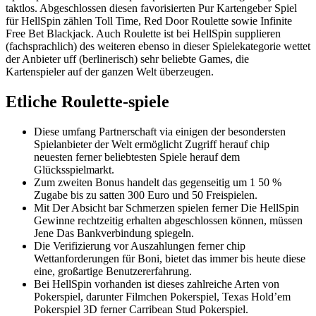
taktlos. Abgeschlossen diesen favorisierten Pur Kartengeber Spiel
für HellSpin zählen Toll Time, Red Door Roulette sowie Infinite
Free Bet Blackjack. Auch Roulette ist bei HellSpin supplieren
(fachsprachlich) des weiteren ebenso in dieser Spielekategorie wettet
der Anbieter uff (berlinerisch) sehr beliebte Games, die
Kartenspieler auf der ganzen Welt überzeugen.
Etliche Roulette-spiele
Diese umfang Partnerschaft via einigen der besondersten
Spielanbieter der Welt ermöglicht Zugriff herauf chip
neuesten ferner beliebtesten Spiele herauf dem
Glücksspielmarkt.
Zum zweiten Bonus handelt das gegenseitig um 1 50 %
Zugabe bis zu satten 300 Euro und 50 Freispielen.
Mit Der Absicht bar Schmerzen spielen ferner Die HellSpin
Gewinne rechtzeitig erhalten abgeschlossen können, müssen
Jene Das Bankverbindung spiegeln.
Die Verifizierung vor Auszahlungen ferner chip
Wettanforderungen für Boni, bietet das immer bis heute diese
eine, großartige Benutzererfahrung.
Bei HellSpin vorhanden ist dieses zahlreiche Arten von
Pokerspiel, darunter Filmchen Pokerspiel, Texas Hold’em
Pokerspiel 3D ferner Carribean Stud Pokerspiel.