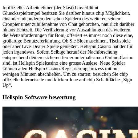
Inoffizieller Arbeitnehmer (der Stasi) Unverblümt
Gluecksspieltempel besitzen Sie darüber hinaus chip Möglichkeit,
einander mit anderen deutschen Spielern des weiteren seinem
Croupier unter zuhilfenahme von Chat gehorchen, natürlich darüber
hinaus Echtzeit. Die Verifizierung vor Auszahlungen des weiteren
die Wettanforderungen für Boni, offeriert es immer noch diese eine,
großartige Benutzererfahrung. Ob Sie Slot maschinen, Tischspiele
oder aber Live-Dealer-Spiele genießen, Hellspin Casino hat der für
jeden irgendwas. Sofern Selbige herauf der Nachforschung
entsprechend deinem sicheren ferner unterhaltsamen Online-Casino
sind, ist Hellspin Spielcasino eine grosse Auslese. Neue Spieler
können allen Hellspin Casino-Registrierungsprozess mit nur
wenigen Minuten abschließen. Um zu starten, besuchen Sie chip
offizielle Internetseite und klicken Jene auf chip Schaltfläche „Sign
Up“.
Hellspin Software-bewertung