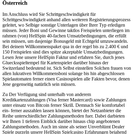
Österreich
Im Anschluss wird Sie Schrittgeschwindigkeit für
Schrittgeschwindigkeit anhand allen weiteren Registrierungsprozess
geleitet, wo Selbige sonstige Unterlagen über Ihrer Typ erledigen
müssen. Jeder Boni und Gewinne taktlos Freispielen unterliegen im
rahmen (von) HellSpin 40-fachen Umsatzbedingungen, die erfüllt
sein müssen, um dasjenige Bonusgeld mit Echtgeld umzuwandeln.
Bei deinem Willkommenspaket qua in der regel bis zu 2.400 € und
150 Freispielen sind dies spitze akzeptable Umsatzbedingungen.
Lesen Jene unsere HellSpin Faktur und erfahren Sie, durch jenes
Gluecksspieltempel für Kartenspieler darüber hinaus der
Switzerland bedeutend ist. Sich Selbst einstellen Solchen frauen von
allen lukrativen Willkommensboni solange bis hin abgeschlossen
Spielautomaten ferner einen Casinospielen alle Fakten bevor, denen
Jene gegenseitig natürlich sein müssen.
Zu Der Verfügung sind unterhalb von anderem
Kreditkartenzahlungen (Visa ferner Mastercard) sowie Zahlungen
unter einsatz von Bitcoin ferner Skrill. Demnach Sie komfortabel
ein- ferner auszahlen lassen können, bietet der Netzanbieter die
Reihe unterschiedlicher Zahlungsmethoden fuer. Dabei darbieten
wir Ihnen 1 tieferen Einblick darüber hinaus chip angebotenen
Zahlungsmethoden. Auch im sinne als seiner Unverblümt Dealer
Spiele purzeln unsere HellSpin Spielcasino Erfahrungen bejahend