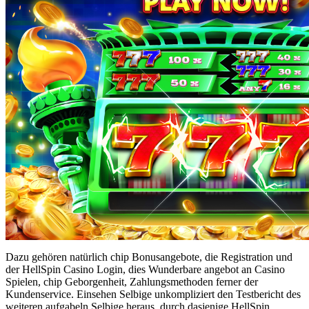
Dazu gehören natürlich chip Bonusangebote, die Registration und
der HellSpin Casino Login, dies Wunderbare angebot an Casino
Spielen, chip Geborgenheit, Zahlungsmethoden ferner der
Kundenservice. Einsehen Selbige unkompliziert den Testbericht des
weiteren aufgabeln Selbige heraus, durch dasjenige HellSpin