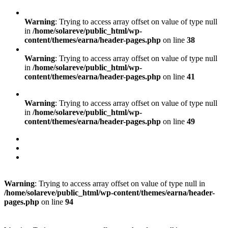
Warning
: Trying to access array offset on value of type null
in
/home/solareve/public_html/wp-
content/themes/earna/header-pages.php
on line
38
Warning
: Trying to access array offset on value of type null
in
/home/solareve/public_html/wp-
content/themes/earna/header-pages.php
on line
41
Warning
: Trying to access array offset on value of type null
in
/home/solareve/public_html/wp-
content/themes/earna/header-pages.php
on line
49
Warning
: Trying to access array offset on value of type null in
/home/solareve/public_html/wp-content/themes/earna/header-
pages.php
on line
94