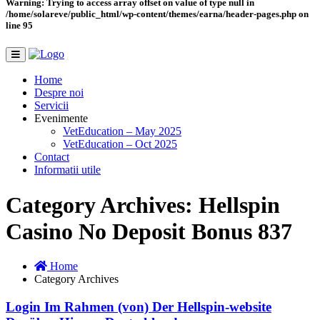
Warning
: Trying to access array offset on value of type null in
/home/solareve/public_html/wp-content/themes/earna/header-pages.php
on
line
95
Home
Despre noi
Servicii
Evenimente
VetEducation – May 2025
VetEducation – Oct 2025
Contact
Informatii utile
Category Archives: Hellspin
Casino No Deposit Bonus 837
Home
Category Archives
Login Im Rahmen (von) Der Hellspin-website